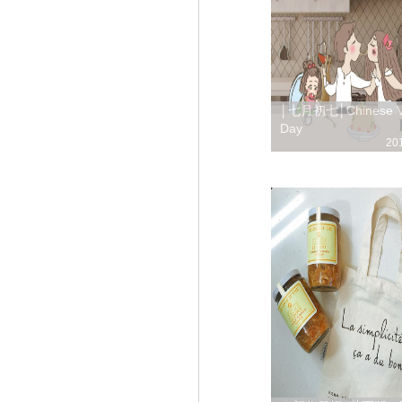
│七月初七│Chinese Val
Day
20